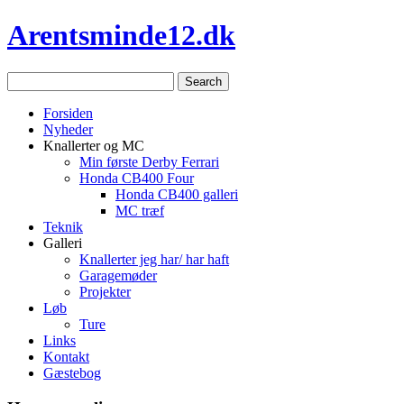
Arentsminde12.dk
Forsiden
Nyheder
Knallerter og MC
Min første Derby Ferrari
Honda CB400 Four
Honda CB400 galleri
MC træf
Teknik
Galleri
Knallerter jeg har/ har haft
Garagemøder
Projekter
Løb
Ture
Links
Kontakt
Gæstebog