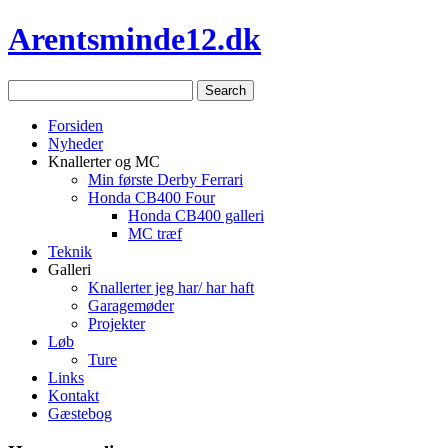
Arentsminde12.dk
Forsiden
Nyheder
Knallerter og MC
Min første Derby Ferrari
Honda CB400 Four
Honda CB400 galleri
MC træf
Teknik
Galleri
Knallerter jeg har/ har haft
Garagemøder
Projekter
Løb
Ture
Links
Kontakt
Gæstebog