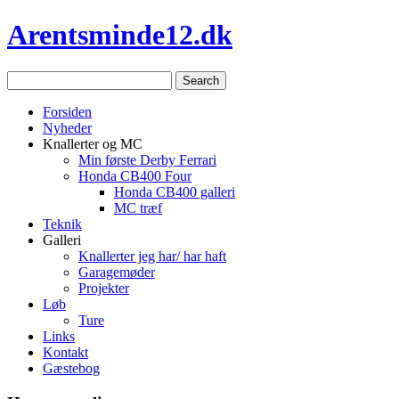
Arentsminde12.dk
Forsiden
Nyheder
Knallerter og MC
Min første Derby Ferrari
Honda CB400 Four
Honda CB400 galleri
MC træf
Teknik
Galleri
Knallerter jeg har/ har haft
Garagemøder
Projekter
Løb
Ture
Links
Kontakt
Gæstebog